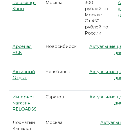
Reloading-
Москва
300
Акту
Shop
рублей по
уточн
Москве
диле
От 450
рублей по
России
Арсенал
Новосибирск
Актуальные цены 
НСК
дилер
Активный
Челябинск
Актуальные цены 
Отдых
дилер
Интернет-
Саратов
Актуальные цены 
магазин
дилер
RELOADSS
Лохматый
Москва
Актуальные ц
Кашалот