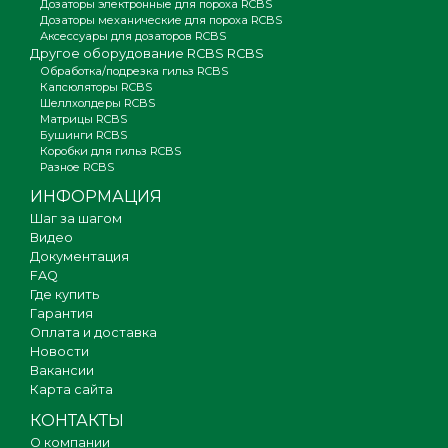
Дозаторы электронные для пороха RCBS
Дозаторы механические для пороха RCBS
Аксессуары для дозаторов RCBS
Другое оборудование RCBS RCBS
Обработка/подрезка гильз RCBS
Капсюляторы RCBS
Шеллхолдеры RCBS
Матрицы RCBS
Бушинги RCBS
Коробки для гильз RCBS
Разное RCBS
ИНФОРМАЦИЯ
Шаг за шагом
Видео
Документация
FAQ
Где купить
Гарантия
Оплата и доставка
Новости
Вакансии
Карта сайта
КОНТАКТЫ
О компании