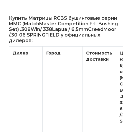
Купить Матрицы RCBS бушинговые серии
MMC (MatchMaster Competition F-L Bushing
Set) .308Win/ 338Lapua / 6,5mmCreedMoor
/.30-06 SPRINGFIELD у официальных
дилеров:
Дилер
Город
Стоимость
Цена
доставки
RCB
буши
сери
(Mat
Comp
Bushi
.308
338L
6,5m
/.30-
SPRI