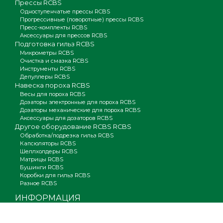
Прессы RCBS
Одноступенчатые прессы RCBS
Прогрессивные (поворотные) прессы RCBS
Пресс-комплекты RCBS
Аксессуары для прессов RCBS
Подготовка гильз RCBS
Микрометры RCBS
Очистка и смазка RCBS
Инструменты RCBS
Депуллеры RCBS
Навеска пороха RCBS
Весы для пороха RCBS
Дозаторы электронные для пороха RCBS
Дозаторы механические для пороха RCBS
Аксессуары для дозаторов RCBS
Другое оборудование RCBS RCBS
Обработка/подрезка гильз RCBS
Капсюляторы RCBS
Шеллхолдеры RCBS
Матрицы RCBS
Бушинги RCBS
Коробки для гильз RCBS
Разное RCBS
ИНФОРМАЦИЯ
Шаг за шагом
Видео