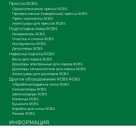
Прессы RCBS
Одноступенчатые прессы RCBS
Прогрессивные (поворотные) прессы RCBS
Пресс-комплекты RCBS
Аксессуары для прессов RCBS
Подготовка гильз RCBS
Микрометры RCBS
Очистка и смазка RCBS
Инструменты RCBS
Депуллеры RCBS
Навеска пороха RCBS
Весы для пороха RCBS
Дозаторы электронные для пороха RCBS
Дозаторы механические для пороха RCBS
Аксессуары для дозаторов RCBS
Другое оборудование RCBS RCBS
Обработка/подрезка гильз RCBS
Капсюляторы RCBS
Шеллхолдеры RCBS
Матрицы RCBS
Бушинги RCBS
Коробки для гильз RCBS
Разное RCBS
ИНФОРМАЦИЯ
Шаг за шагом
Видео