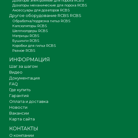
Дозаторы электронные для пороха RCBS
Дозаторы механические для пороха RCBS
Аксессуары для дозаторов RCBS
Другое оборудование RCBS RCBS
Обработка/подрезка гильз RCBS
Капсюляторы RCBS
Шеллхолдеры RCBS
Матрицы RCBS
Бушинги RCBS
Коробки для гильз RCBS
Разное RCBS
ИНФОРМАЦИЯ
Шаг за шагом
Видео
Документация
FAQ
Где купить
Гарантия
Оплата и доставка
Новости
Вакансии
Карта сайта
КОНТАКТЫ
О компании