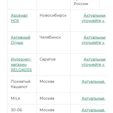
России
Арсенал
Новосибирск
Актуальные ц
НСК
уточняйте у ди
Активный
Челябинск
Актуальные ц
Отдых
уточняйте у ди
Интернет-
Саратов
Актуальные ц
магазин
уточняйте у ди
RELOADSS
Лохматый
Москва
Актуальные цен
Кашалот
MILя
Москва
Актуальные цен
30-06
Москва
Актуальные цен