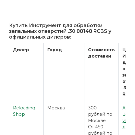
Купить Инструмент для обработки
запальных отверстий .30 88148 RCBS у
официальных дилеров:
Дилер
Город
Стоимость
Цена
доставки
Инст
для
обра
запа
отве
.30 8
RCB
Reloading-
Москва
300
Акту
Shop
рублей по
цены
Москве
уточн
От 450
диле
рублей по