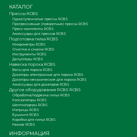
КАТАЛОГ
Прессы RCBS
Одноступенчатые прессы RCBS
Прогрессивные (поворотные) прессы RCBS
Пресс-комплекты RCBS
Аксессуары для прессов RCBS
Подготовка гильз RCBS
Микрометры RCBS
Очистка и смазка RCBS
Инструменты RCBS
Депуллеры RCBS
Навеска пороха RCBS
Весы для пороха RCBS
Дозаторы электронные для пороха RCBS
Дозаторы механические для пороха RCBS
Аксессуары для дозаторов RCBS
Другое оборудование RCBS RCBS
Обработка/подрезка гильз RCBS
Капсюляторы RCBS
Шеллхолдеры RCBS
Матрицы RCBS
Бушинги RCBS
Коробки для гильз RCBS
Разное RCBS
ИНФОРМАЦИЯ