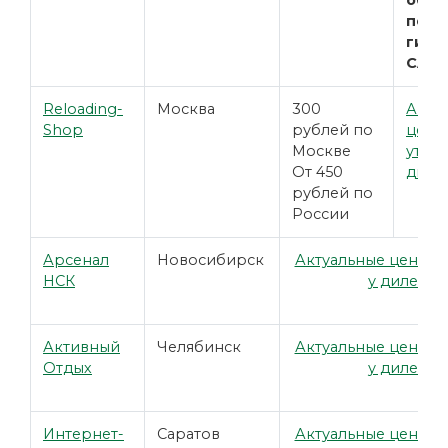
обра
подр
гильз
CAL 
Reloading-
Москва
300
Акту
Shop
рублей по
цены
Москве
уточн
От 450
диле
рублей по
России
Арсенал
Новосибирск
Актуальные цены у
НСК
у дилера
Активный
Челябинск
Актуальные цены у
Отдых
у дилера
Интернет-
Саратов
Актуальные цены у