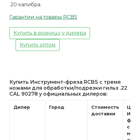
.20 калибра.
Гарантии на товары RCBS
Купить в розницу у дилера
Купить оптом
Купить Инструмент-фреза RCBS с тремя
ножами для обработки/подрезки гильз .22
CAL 90278 у официальных дилеров:
Дилер
Город
Стоимость
Цена
доставки
Инст
фрез
с тр
ножа