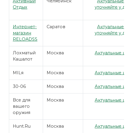
Активный
Челябинск
Актуальные це
Отдых
уточняйте у дил
Интернет-
Саратов
Актуальные це
магазин
уточняйте у дил
RELOADSS
Лохматый
Москва
Актуальные цены
Кашалот
MILя
Москва
Актуальные цены
30-06
Москва
Актуальные цены
Все для
Москва
Актуальные цены
вашего
оружия
Hunt.Ru
Москва
Актуальные цены