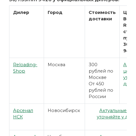
Дилер
Город
Стоимость
Цена
доставки
Втул
RCBS
съём
пуль
30/7
9426
Reloading-
Москва
300
Акту
Shop
рублей по
цены
Москве
уточн
От 450
диле
рублей по
России
Арсенал
Новосибирск
Актуальные це
НСК
уточняйте у дил