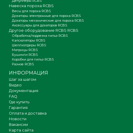
Депуллеры RCBS
Навеска пороха RCBS
Весы для пороха RCBS
Дозаторы электронные для пороха RCBS
Дозаторы механические для пороха RCBS
Аксессуары для дозаторов RCBS
Другое оборудование RCBS RCBS
Обработка/подрезка гильз RCBS
Капсюляторы RCBS
Шеллхолдеры RCBS
Матрицы RCBS
Бушинги RCBS
Коробки для гильз RCBS
Разное RCBS
ИНФОРМАЦИЯ
Шаг за шагом
Видео
Документация
FAQ
Где купить
Гарантия
Оплата и доставка
Новости
Вакансии
Карта сайта