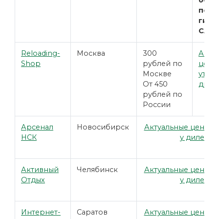
обра
подр
гиль
CAL 
Reloading-
Москва
300
Акту
Shop
рублей по
цены
Москве
уточн
От 450
диле
рублей по
России
Арсенал
Новосибирск
Актуальные цены у
НСК
у дилера
Активный
Челябинск
Актуальные цены у
Отдых
у дилера
Интернет-
Саратов
Актуальные цены у