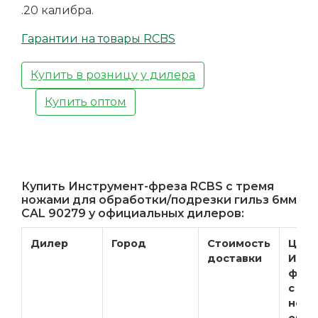
.20 калибра.
Гарантии на товары RCBS
Купить в розницу у дилера
Купить оптом
Купить Инструмент-фреза RCBS с тремя
ножами для обработки/подрезки гильз 6мм
CAL 90279 у официальных дилеров:
Дилер
Город
Стоимость
Цена
доставки
Инст
фрез
с тр
ножа