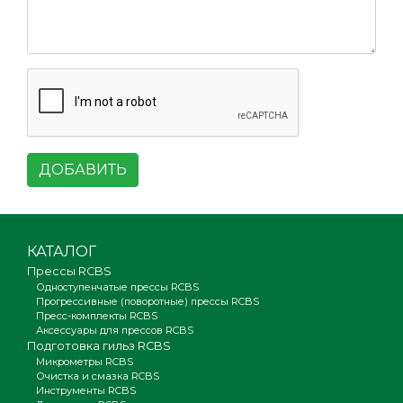
ДОБАВИТЬ
КАТАЛОГ
Прессы RCBS
Одноступенчатые прессы RCBS
Прогрессивные (поворотные) прессы RCBS
Пресс-комплекты RCBS
Аксессуары для прессов RCBS
Подготовка гильз RCBS
Микрометры RCBS
Очистка и смазка RCBS
Инструменты RCBS