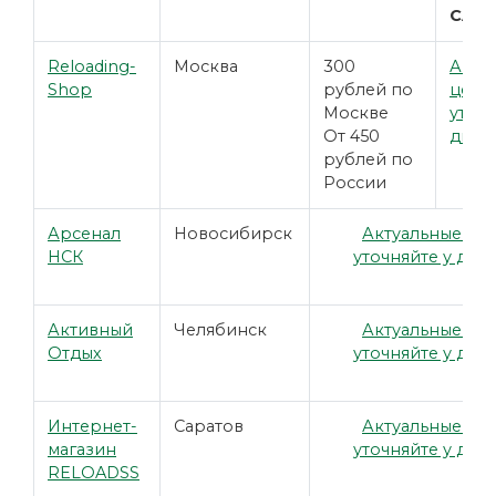
CAL 
Reloading-
Москва
300
Акту
Shop
рублей по
цены
Москве
уточн
От 450
диле
рублей по
России
Арсенал
Новосибирск
Актуальные це
НСК
уточняйте у дил
Активный
Челябинск
Актуальные це
Отдых
уточняйте у дил
Интернет-
Саратов
Актуальные це
магазин
уточняйте у дил
RELOADSS