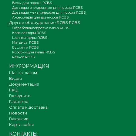
Весы для пороха RCBS
Дозаторы электронные для пороха RCBS
Дозаторы механические для пороха RCBS
Аксессуары для дозаторов RCBS
Другое оборудование RCBS RCBS
Обработка/подрезка гильз RCBS
Капсюляторы RCBS
Шеллхолдеры RCBS
Матрицы RCBS
Бушинги RCBS
Коробки для гильз RCBS
Разное RCBS
ИНФОРМАЦИЯ
Шаг за шагом
Видео
Документация
FAQ
Где купить
Гарантия
Оплата и доставка
Новости
Вакансии
Карта сайта
КОНТАКТЫ