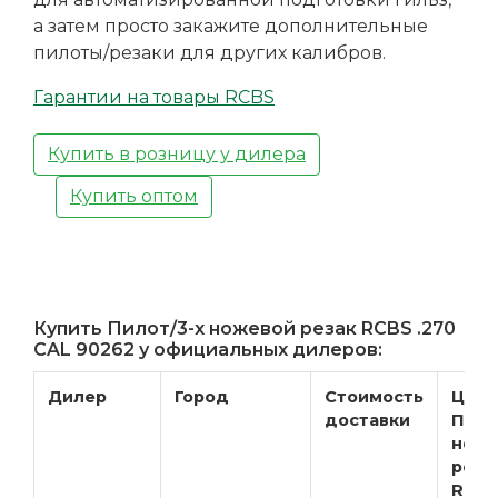
а затем просто закажите дополнительные
пилоты/резаки для других калибров.
Гарантии на товары RCBS
Купить в розницу у дилера
Купить оптом
Купить Пилот/3-х ножевой резак RCBS .270
CAL 90262 у официальных дилеров:
Дилер
Город
Стоимость
Цена
доставки
Пило
ноже
реза
RCBS