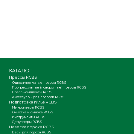
КАТАЛОГ
Прессы RCBS
Одноступенчатые прессы RCBS
Прогрессивные (поворотные) прессы RCBS
Пресс-комплекты RCBS
Аксессуары для прессов RCBS
Подготовка гильз RCBS
Микрометры RCBS
Очистка и смазка RCBS
Инструменты RCBS
Депуллеры RCBS
Навеска пороха RCBS
Весы для пороха RCBS