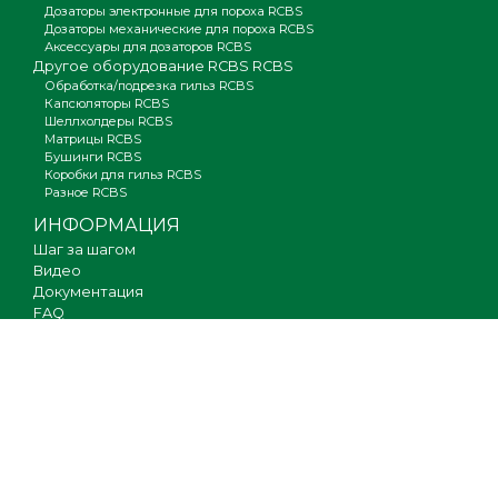
Дозаторы электронные для пороха RCBS
Дозаторы механические для пороха RCBS
Аксессуары для дозаторов RCBS
Другое оборудование RCBS RCBS
Обработка/подрезка гильз RCBS
Капсюляторы RCBS
Шеллхолдеры RCBS
Матрицы RCBS
Бушинги RCBS
Коробки для гильз RCBS
Разное RCBS
ИНФОРМАЦИЯ
Шаг за шагом
Видео
Документация
FAQ
Где купить
Гарантия
Оплата и доставка
Новости
Вакансии
Карта сайта
КОНТАКТЫ