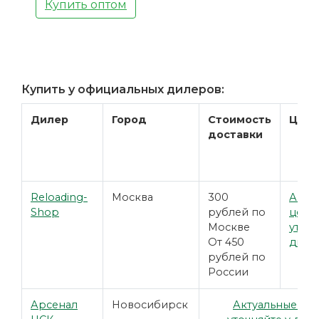
Купить оптом
Купить у официальных дилеров:
Дилер
Город
Стоимость
Цена
доставки
Reloading-
Москва
300
Акту
Shop
рублей по
цены
Москве
уточн
От 450
диле
рублей по
России
Арсенал
Новосибирск
Актуальные це