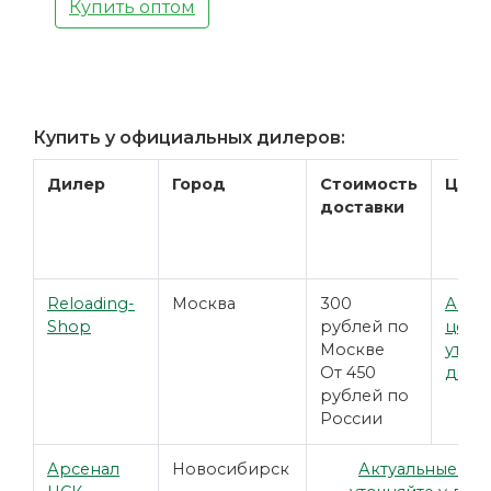
Купить оптом
Купить у официальных дилеров:
Дилер
Город
Стоимость
Цена
доставки
Reloading-
Москва
300
Акту
Shop
рублей по
цены
Москве
уточн
От 450
диле
рублей по
России
Арсенал
Новосибирск
Актуальные це