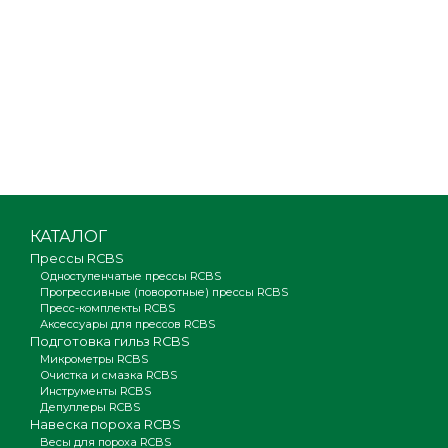
КАТАЛОГ
Прессы RCBS
Одноступенчатые прессы RCBS
Прогрессивные (поворотные) прессы RCBS
Пресс-комплекты RCBS
Аксессуары для прессов RCBS
Подготовка гильз RCBS
Микрометры RCBS
Очистка и смазка RCBS
Инструменты RCBS
Депуллеры RCBS
Навеска пороха RCBS
Весы для пороха RCBS