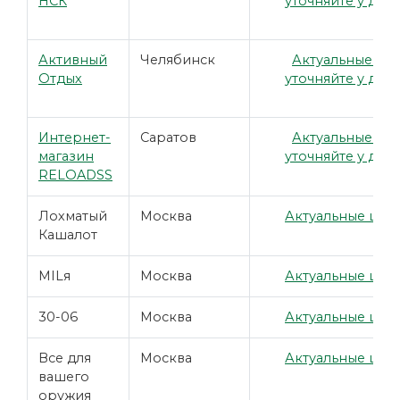
НСК
уточняйте у дил
Активный
Челябинск
Актуальные це
Отдых
уточняйте у дил
Интернет-
Саратов
Актуальные це
магазин
уточняйте у дил
RELOADSS
Лохматый
Москва
Актуальные цены
Кашалот
MILя
Москва
Актуальные цены
30-06
Москва
Актуальные цены
Все для
Москва
Актуальные цены
вашего
оружия