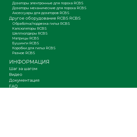
Дозаторы электронные для пороха RCBS
Дозаторы механические для пороха RCBS
Аксессуары для дозаторов RCBS
Другое оборудование RCBS RCBS
Обработка/подрезка гильз RCBS
Капсюляторы RCBS
Шеллхолдеры RCBS
Матрицы RCBS
Бушинги RCBS
Коробки для гильз RCBS
Разное RCBS
ИНФОРМАЦИЯ
Шаг за шагом
Видео
Документация
FAQ
Где купить
Гарантия
Оплата и доставка
Новости
Вакансии
Карта сайта
КОНТАКТЫ