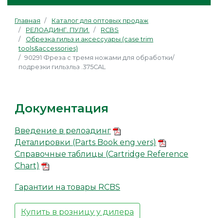
Главная
Каталог для оптовых продаж
РЕЛОАДИНГ. ПУЛИ.
RCBS
Обрезка гильз и аксессуары (case trim
tools&accessories)
90291 Фреза с тремя ножами для обработки/
подрезки гильзльз .375CAL
Документация
Введение в релоадинг
Деталировки (Parts Book eng vers)
Справочные таблицы (Cartridge Reference
Chart)
Гарантии на товары RCBS
Купить в розницу у дилера