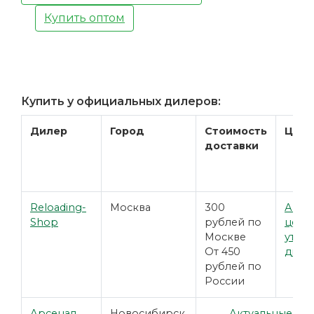
Купить оптом
Купить у официальных дилеров:
Дилер
Город
Стоимость
Цена
доставки
Reloading-
Москва
300
Акту
Shop
рублей по
цены
Москве
уточн
От 450
диле
рублей по
России
Арсенал
Новосибирск
Актуальные це