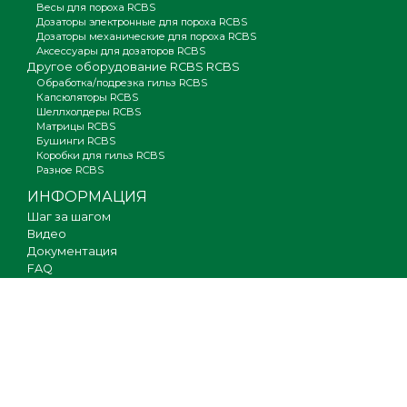
Весы для пороха RCBS
Дозаторы электронные для пороха RCBS
Дозаторы механические для пороха RCBS
Аксессуары для дозаторов RCBS
Другое оборудование RCBS RCBS
Обработка/подрезка гильз RCBS
Капсюляторы RCBS
Шеллхолдеры RCBS
Матрицы RCBS
Бушинги RCBS
Коробки для гильз RCBS
Разное RCBS
ИНФОРМАЦИЯ
Шаг за шагом
Видео
Документация
FAQ
Где купить
Гарантия
Оплата и доставка
Новости
Вакансии
Карта сайта
КОНТАКТЫ