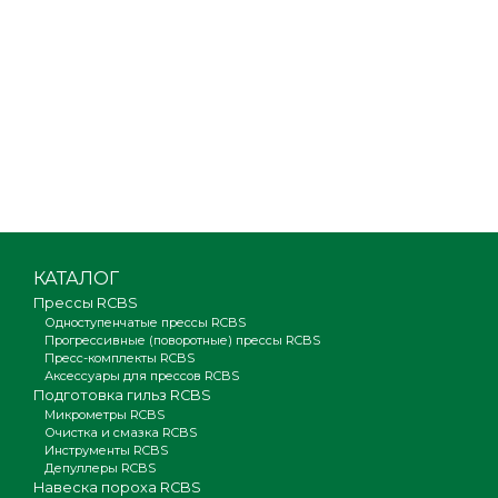
КАТАЛОГ
Прессы RCBS
Одноступенчатые прессы RCBS
Прогрессивные (поворотные) прессы RCBS
Пресс-комплекты RCBS
Аксессуары для прессов RCBS
Подготовка гильз RCBS
Микрометры RCBS
Очистка и смазка RCBS
Инструменты RCBS
Депуллеры RCBS
Навеска пороха RCBS