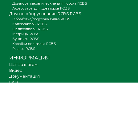
Дозаторы механические для пороха RCBS
Аксессуары для дозаторов RCBS
Другое оборудование RCBS RCBS
Обработка/подрезка гильз RCBS
Капсюляторы RCBS
Шеллхолдеры RCBS
Матрицы RCBS
Бушинги RCBS
Коробки для гильз RCBS
Разное RCBS
ИНФОРМАЦИЯ
Шаг за шагом
Видео
Документация
FAQ
Где купить
Гарантия
Оплата и доставка
Новости
Вакансии
Карта сайта
КОНТАКТЫ
О компании