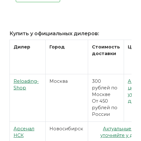
Купить у официальных дилеров:
Дилер
Город
Стоимость
Цена
доставки
Reloading-
Москва
300
Акту
Shop
рублей по
цены
Москве
уточн
От 450
диле
рублей по
России
Арсенал
Новосибирск
Актуальные це
НСК
уточняйте у дил