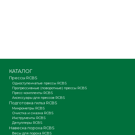
КАТАЛОГ
Прессы RCBS
Одноступенчатые прессы RCBS
Прогрессивные (поворотные) прессы RCBS
Пресс-комплекты RCBS
Аксессуары для прессов RCBS
Подготовка гильз RCBS
Микрометры RCBS
Очистка и смазка RCBS
Инструменты RCBS
Депуллеры RCBS
Навеска пороха RCBS
Весы для пороха RCBS