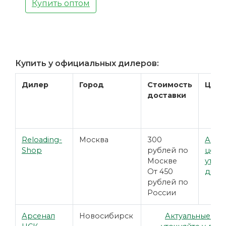
Купить оптом
Купить у официальных дилеров:
Дилер
Город
Стоимость
Цена
доставки
Reloading-
Москва
300
Акту
Shop
рублей по
цены
Москве
уточн
От 450
диле
рублей по
России
Арсенал
Новосибирск
Актуальные це