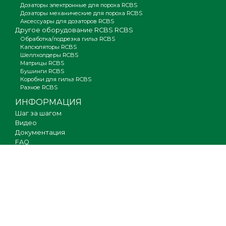
Дозаторы электронные для пороха RCBS
Дозаторы механические для пороха RCBS
Аксессуары для дозаторов RCBS
Другое оборудование RCBS RCBS
Обработка/подрезка гильз RCBS
Капсюляторы RCBS
Шеллхолдеры RCBS
Матрицы RCBS
Бушинги RCBS
Коробки для гильз RCBS
Разное RCBS
ИНФОРМАЦИЯ
Шаг за шагом
Видео
Документация
FAQ
Где купить
Гарантия
Оплата и доставка
Новости
Вакансии
Карта сайта
КОНТАКТЫ