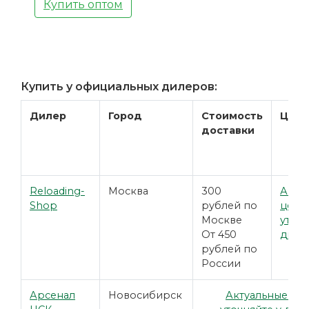
Купить оптом
Купить у официальных дилеров:
Дилер
Город
Стоимость
Цена
доставки
Reloading-
Москва
300
Акту
Shop
рублей по
цены
Москве
уточн
От 450
диле
рублей по
России
Арсенал
Новосибирск
Актуальные це