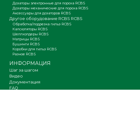
Дозаторы электронные для пороха RCBS
Дозаторы механические для пороха RCBS
Аксессуары для дозаторов RCBS
Другое оборудование RCBS RCBS
Обработка/подрезка гильз RCBS
Капсюляторы RCBS
Шеллхолдеры RCBS
Матрицы RCBS
Бушинги RCBS
Коробки для гильз RCBS
Разное RCBS
ИНФОРМАЦИЯ
Шаг за шагом
Видео
Документация
FAQ
Где купить
Гарантия
Оплата и доставка
Новости
Вакансии
Карта сайта
КОНТАКТЫ