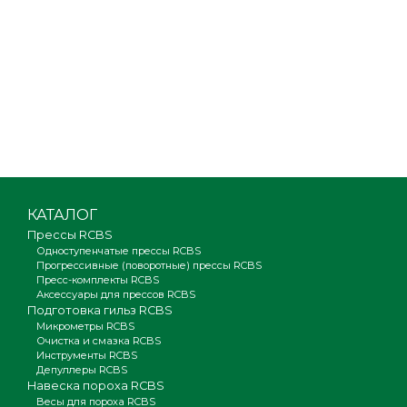
КАТАЛОГ
Прессы RCBS
Одноступенчатые прессы RCBS
Прогрессивные (поворотные) прессы RCBS
Пресс-комплекты RCBS
Аксессуары для прессов RCBS
Подготовка гильз RCBS
Микрометры RCBS
Очистка и смазка RCBS
Инструменты RCBS
Депуллеры RCBS
Навеска пороха RCBS
Весы для пороха RCBS