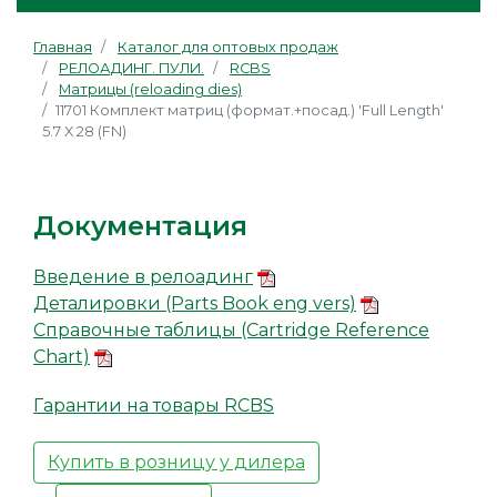
Главная
Каталог для оптовых продаж
РЕЛОАДИНГ. ПУЛИ.
RCBS
Матрицы (reloading dies)
11701 Комплект матриц (формат.+посад.) 'Full Length'
5.7 X 28 (FN)
Документация
Введение в релоадинг
Деталировки (Parts Book eng vers)
Справочные таблицы (Cartridge Reference
Chart)
Гарантии на товары RCBS
Купить в розницу у дилера