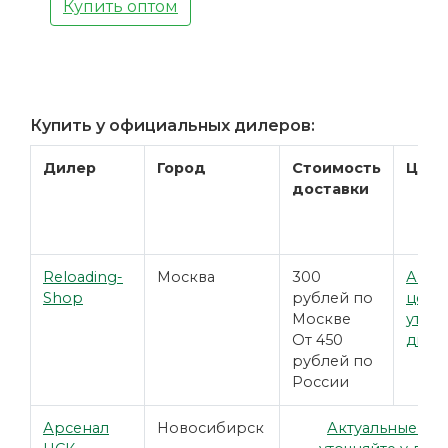
Купить оптом
Купить у официальных дилеров:
Дилер
Город
Стоимость
Цена
доставки
Reloading-
Москва
300
Акту
Shop
рублей по
цены
Москве
уточн
От 450
диле
рублей по
России
Арсенал
Новосибирск
Актуальные це