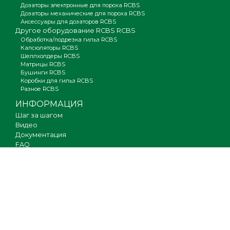
Дозаторы электронные для пороха RCBS
Дозаторы механические для пороха RCBS
Аксессуары для дозаторов RCBS
Другое оборудование RCBS RCBS
Обработка/подрезка гильз RCBS
Капсюляторы RCBS
Шеллхолдеры RCBS
Матрицы RCBS
Бушинги RCBS
Коробки для гильз RCBS
Разное RCBS
ИНФОРМАЦИЯ
Шаг за шагом
Видео
Документация
FAQ
Где купить
Гарантия
Оплата и доставка
Новости
Вакансии
Карта сайта
КОНТАКТЫ