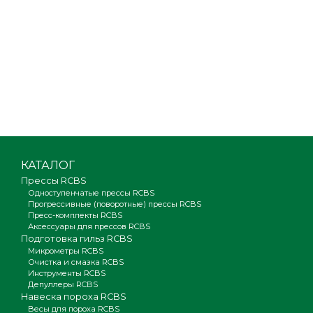
КАТАЛОГ
Прессы RCBS
Одноступенчатые прессы RCBS
Прогрессивные (поворотные) прессы RCBS
Пресс-комплекты RCBS
Аксессуары для прессов RCBS
Подготовка гильз RCBS
Микрометры RCBS
Очистка и смазка RCBS
Инструменты RCBS
Депуллеры RCBS
Навеска пороха RCBS
Весы для пороха RCBS