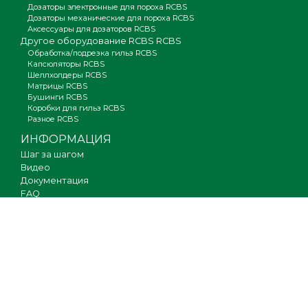
Дозаторы электронные для пороха RCBS
Дозаторы механические для пороха RCBS
Аксессуары для дозаторов RCBS
Другое оборудование RCBS RCBS
Обработка/подрезка гильз RCBS
Капсюляторы RCBS
Шеллхолдеры RCBS
Матрицы RCBS
Бушинги RCBS
Коробки для гильз RCBS
Разное RCBS
ИНФОРМАЦИЯ
Шаг за шагом
Видео
Документация
FAQ
Где купить
Гарантия
Оплата и доставка
Новости
Вакансии
Карта сайта
КОНТАКТЫ