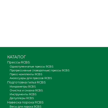
КАТАЛОГ
Прессы RCBS
Одноступенчатые прессы RCBS
Прогрессивные (поворотные) прессы RCBS
Пресс-комплекты RCBS
Аксессуары для прессов RCBS
Подготовка гильз RCBS
Микрометры RCBS
Очистка и смазка RCBS
Инструменты RCBS
Депуллеры RCBS
Навеска пороха RCBS
Весы для пороха RCBS