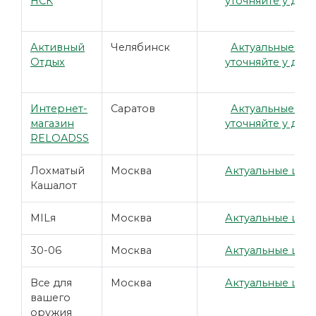
НСК
уточняйте у дил
Активный
Челябинск
Актуальные це
Отдых
уточняйте у дил
Интернет-
Саратов
Актуальные це
магазин
уточняйте у дил
RELOADSS
Лохматый
Москва
Актуальные цены
Кашалот
MILя
Москва
Актуальные цены
30-06
Москва
Актуальные цены
Все для
Москва
Актуальные цены
вашего
оружия