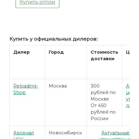
Купить оптом
Купить у официальных дилеров:
Дилер
Город
Стоимость
Цена
доставки
Reloading-
Москва
300
Акту
Shop
рублей по
цены
Москве
уточн
От 450
диле
рублей по
России
Арсенал
Новосибирск
Актуальные це