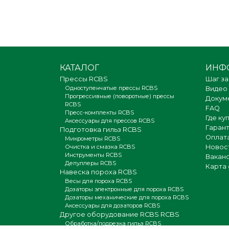
КАТАЛОГ
ИНФ
Прессы RCBS
Шаг за
Одноступенчатые прессы RCBS
Видео
Прогрессивные (поворотные) прессы
Докум
RCBS
FAQ
Пресс-комплекты RCBS
Где ку
Аксессуары для прессов RCBS
Гаран
Подготовка гильз RCBS
Оплата
Микрометры RCBS
Очистка и смазка RCBS
Новос
Инструменты RCBS
Вакан
Депуллеры RCBS
Карта 
Навеска пороха RCBS
Весы для пороха RCBS
Дозаторы электронные для пороха RCBS
Дозаторы механические для пороха RCBS
Аксессуары для дозаторов RCBS
Другое оборудование RCBS RCBS
Обработка/подрезка гильз RCBS