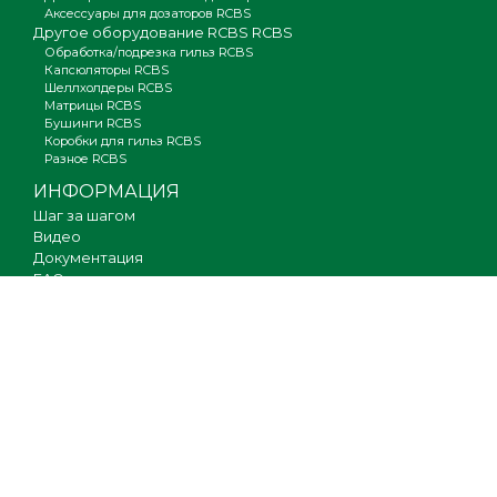
Аксессуары для дозаторов RCBS
Другое оборудование RCBS RCBS
Обработка/подрезка гильз RCBS
Капсюляторы RCBS
Шеллхолдеры RCBS
Матрицы RCBS
Бушинги RCBS
Коробки для гильз RCBS
Разное RCBS
ИНФОРМАЦИЯ
Шаг за шагом
Видео
Документация
FAQ
Где купить
Гарантия
Оплата и доставка
Новости
Вакансии
Карта сайта
КОНТАКТЫ
О компании
Партнерам