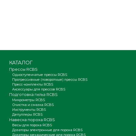
КАТАЛОГ
Прессы RCBS
Одноступенчатые прессы RCBS
Прогрессивные (поворотные) прессы RCBS
Пресс-комплекты RCBS
Аксессуары для прессов RCBS
Подготовка гильз RCBS
Микрометры RCBS
Очистка и смазка RCBS
Инструменты RCBS
Депуллеры RCBS
Навеска пороха RCBS
Весы для пороха RCBS
Дозаторы электронные для пороха RCBS
Дозаторы механические для пороха RCBS