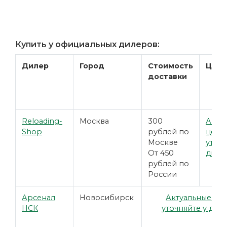
Купить у официальных дилеров:
Дилер
Город
Стоимость
Цена
доставки
Reloading-
Москва
300
Акту
Shop
рублей по
цены
Москве
уточн
От 450
диле
рублей по
России
Арсенал
Новосибирск
Актуальные це
НСК
уточняйте у дил