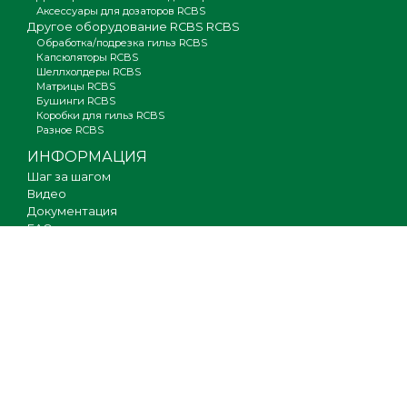
Аксессуары для дозаторов RCBS
Другое оборудование RCBS RCBS
Обработка/подрезка гильз RCBS
Капсюляторы RCBS
Шеллхолдеры RCBS
Матрицы RCBS
Бушинги RCBS
Коробки для гильз RCBS
Разное RCBS
ИНФОРМАЦИЯ
Шаг за шагом
Видео
Документация
FAQ
Где купить
Гарантия
Оплата и доставка
Новости
Вакансии
Карта сайта
КОНТАКТЫ
О компании
Партнерам