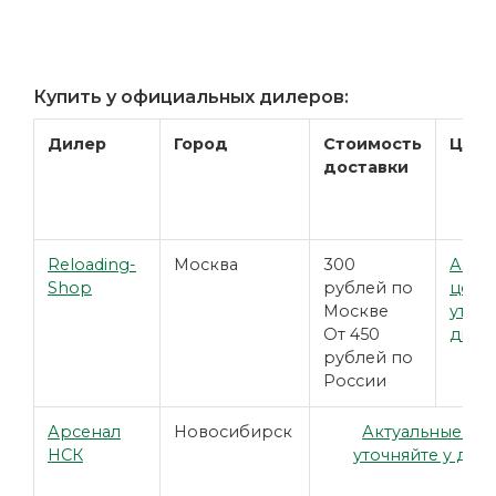
Купить у официальных дилеров:
Дилер
Город
Стоимость
Цена
доставки
Reloading-
Москва
300
Акту
Shop
рублей по
цены
Москве
уточн
От 450
диле
рублей по
России
Арсенал
Новосибирск
Актуальные це
НСК
уточняйте у дил