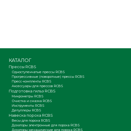
КАТАЛОГ
Прессы RCBS
Одноступенчатые прессы RCBS
Прогрессивные (поворотные) прессы RCBS
Пресс-комплекты RCBS
Аксессуары для прессов RCBS
Подготовка гильз RCBS
Микрометры RCBS
Очистка и смазка RCBS
Инструменты RCBS
Депуллеры RCBS
Навеска пороха RCBS
Весы для пороха RCBS
Дозаторы электронные для пороха RCBS
Дозаторы механические для пороха RCBS