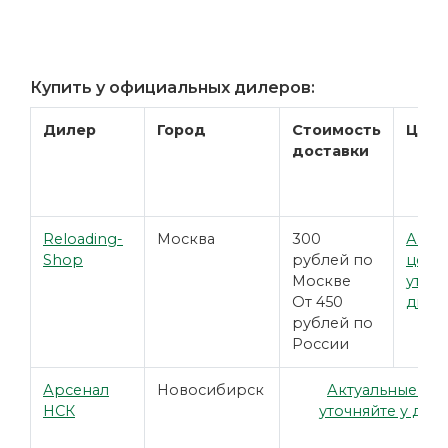
Купить у официальных дилеров:
Дилер
Город
Стоимость
Цена
доставки
Reloading-
Москва
300
Акту
Shop
рублей по
цены
Москве
уточн
От 450
диле
рублей по
России
Арсенал
Новосибирск
Актуальные це
НСК
уточняйте у дил