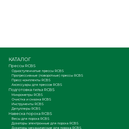
КАТАЛОГ
Прессы RCBS
Одноступенчатые прессы RCBS
Прогрессивные (поворотные) прессы RCBS
Пресс-комплекты RCBS
Аксессуары для прессов RCBS
Подготовка гильз RCBS
Микрометры RCBS
Очистка и смазка RCBS
Инструменты RCBS
Депуллеры RCBS
Навеска пороха RCBS
Весы для пороха RCBS
Дозаторы электронные для пороха RCBS
Дозаторы механические для пороха RCBS