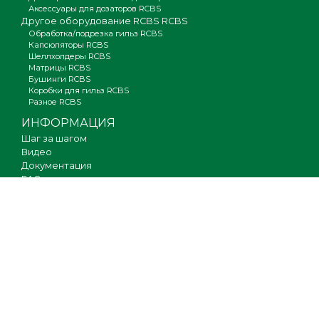
Аксессуары для дозаторов RCBS
Другое оборудование RCBS RCBS
Обработка/подрезка гильз RCBS
Капсюляторы RCBS
Шеллхолдеры RCBS
Матрицы RCBS
Бушинги RCBS
Коробки для гильз RCBS
Разное RCBS
ИНФОРМАЦИЯ
Шаг за шагом
Видео
Документация
FAQ
Где купить
Гарантия
Оплата и доставка
Новости
Вакансии
Карта сайта
КОНТАКТЫ
О компании
Партнерам