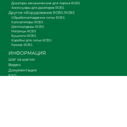
Дозаторы механические для пороха RCBS
Аксессуары для дозаторов RCBS
Другое оборудование RCBS RCBS
Обработка/подрезка гильз RCBS
Капсюляторы RCBS
Шеллхолдеры RCBS
Матрицы RCBS
Бушинги RCBS
Коробки для гильз RCBS
Разное RCBS
ИНФОРМАЦИЯ
Шаг за шагом
Видео
Документация
FAQ
Где купить
Гарантия
Оплата и доставка
Новости
Вакансии
Карта сайта
КОНТАКТЫ
О компании