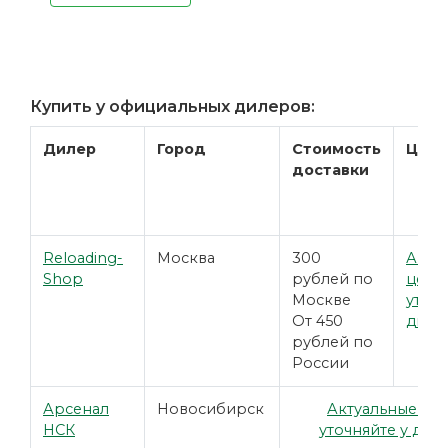
Купить у официальных дилеров:
Дилер
Город
Стоимость
Цена
доставки
Reloading-
Москва
300
Акту
Shop
рублей по
цены
Москве
уточн
От 450
диле
рублей по
России
Арсенал
Новосибирск
Актуальные це
НСК
уточняйте у дил