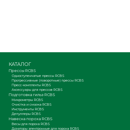
КАТАЛОГ
Прессы RCBS
Одноступенчатые прессы RCBS
Прогрессивные (поворотные) прессы RCBS
Пресс-комплекты RCBS
Аксессуары для прессов RCBS
Подготовка гильз RCBS
Микрометры RCBS
Очистка и смазка RCBS
Инструменты RCBS
Депуллеры RCBS
Навеска пороха RCBS
Весы для пороха RCBS
Дозаторы электронные для пороха RCBS