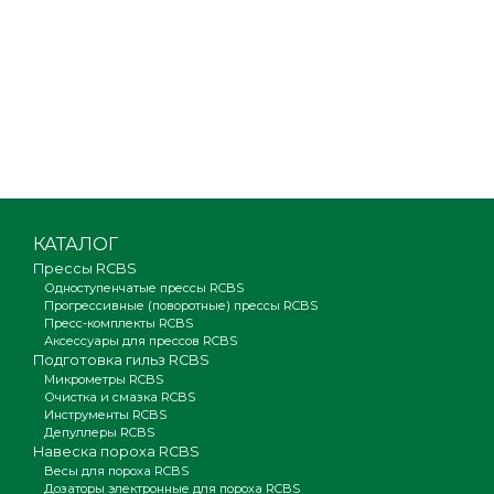
КАТАЛОГ
Прессы RCBS
Одноступенчатые прессы RCBS
Прогрессивные (поворотные) прессы RCBS
Пресс-комплекты RCBS
Аксессуары для прессов RCBS
Подготовка гильз RCBS
Микрометры RCBS
Очистка и смазка RCBS
Инструменты RCBS
Депуллеры RCBS
Навеска пороха RCBS
Весы для пороха RCBS
Дозаторы электронные для пороха RCBS