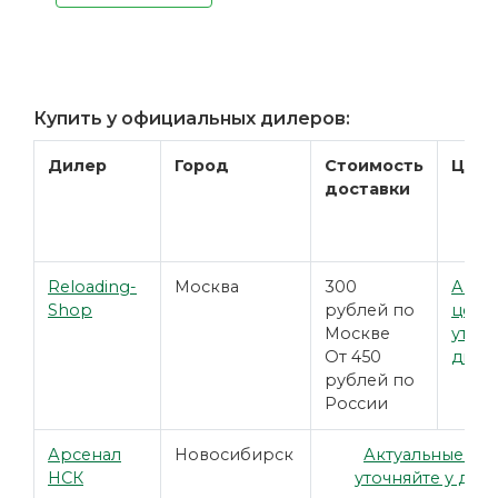
Купить у официальных дилеров:
Дилер
Город
Стоимость
Цена
доставки
Reloading-
Москва
300
Акту
Shop
рублей по
цены
Москве
уточн
От 450
диле
рублей по
России
Арсенал
Новосибирск
Актуальные це
НСК
уточняйте у дил