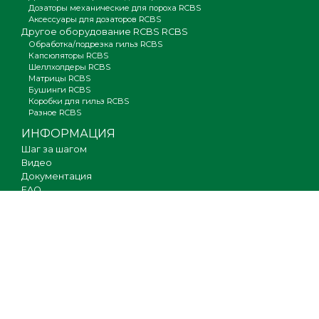
Дозаторы механические для пороха RCBS
Аксессуары для дозаторов RCBS
Другое оборудование RCBS RCBS
Обработка/подрезка гильз RCBS
Капсюляторы RCBS
Шеллхолдеры RCBS
Матрицы RCBS
Бушинги RCBS
Коробки для гильз RCBS
Разное RCBS
ИНФОРМАЦИЯ
Шаг за шагом
Видео
Документация
FAQ
Где купить
Гарантия
Оплата и доставка
Новости
Вакансии
Карта сайта
КОНТАКТЫ
О компании