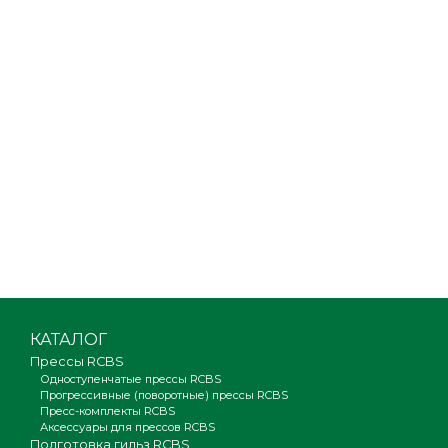
КАТАЛОГ
Прессы RCBS
Одноступенчатые прессы RCBS
Прогрессивные (поворотные) прессы RCBS
Пресс-комплекты RCBS
Аксессуары для прессов RCBS
Подготовка гильз RCBS