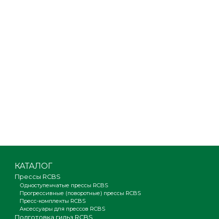
КАТАЛОГ
Прессы RCBS
Одноступенчатые прессы RCBS
Прогрессивные (поворотные) прессы RCBS
Пресс-комплекты RCBS
Аксессуары для прессов RCBS
Подготовка гильз RCBS