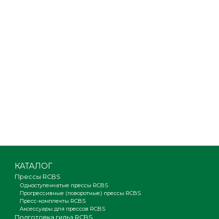
КАТАЛОГ
Прессы RCBS
Одноступенчатые прессы RCBS
Прогрессивные (поворотные) прессы RCBS
Пресс-комплекты RCBS
Аксессуары для прессов RCBS
Подготовка гильз RCBS