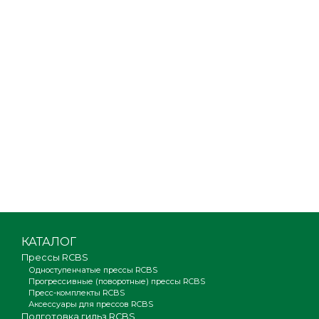
КАТАЛОГ
Прессы RCBS
Одноступенчатые прессы RCBS
Прогрессивные (поворотные) прессы RCBS
Пресс-комплекты RCBS
Аксессуары для прессов RCBS
Подготовка гильз RCBS