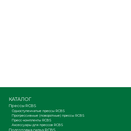
КАТАЛОГ
Прессы RCBS
Одноступенчатые прессы RCBS
Прогрессивные (поворотные) прессы RCBS
Пресс-комплекты RCBS
Аксессуары для прессов RCBS
Подготовка гильз RCBS