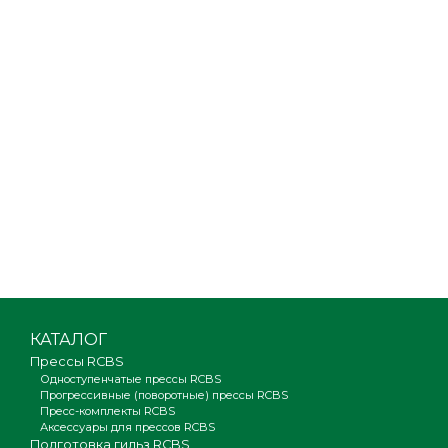
КАТАЛОГ
Прессы RCBS
Одноступенчатые прессы RCBS
Прогрессивные (поворотные) прессы RCBS
Пресс-комплекты RCBS
Аксессуары для прессов RCBS
Подготовка гильз RCBS