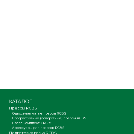
КАТАЛОГ
Прессы RCBS
Одноступенчатые прессы RCBS
Прогрессивные (поворотные) прессы RCBS
Пресс-комплекты RCBS
Аксессуары для прессов RCBS
Подготовка гильз RCBS