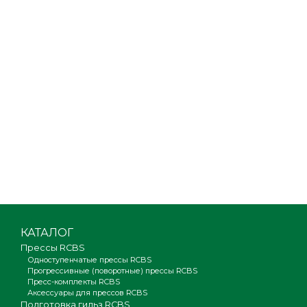
КАТАЛОГ
Прессы RCBS
Одноступенчатые прессы RCBS
Прогрессивные (поворотные) прессы RCBS
Пресс-комплекты RCBS
Аксессуары для прессов RCBS
Подготовка гильз RCBS