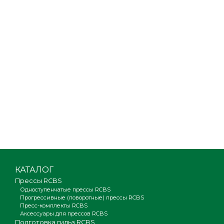
КАТАЛОГ
Прессы RCBS
Одноступенчатые прессы RCBS
Прогрессивные (поворотные) прессы RCBS
Пресс-комплекты RCBS
Аксессуары для прессов RCBS
Подготовка гильз RCBS