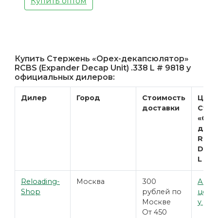
Купить оптом
Купить Стержень «Орех-декапсюлятор»
RCBS (Expander Decap Unit) .338 L # 9818 у
официальных дилеров:
Дилер
Город
Стоимость
Цена
доставки
Стер
«Оре
дека
RCBS
Decap
L # 9
Reloading-
Москва
300
Акту
Shop
рублей по
цены
Москве
у ди
От 450