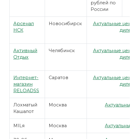
рублей по
России
Арсенал
Новосибирск
Актуальные цены у
НСК
дилера
Активный
Челябинск
Актуальные цены у
Отдых
дилера
Интернет-
Саратов
Актуальные цены у
магазин
дилера
RELOADSS
Лохматый
Москва
Актуальные ц
Кашалот
MILя
Москва
Актуальные ц