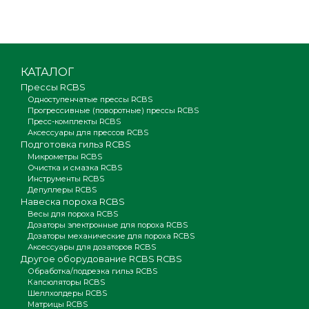
КАТАЛОГ
Прессы RCBS
Одноступенчатые прессы RCBS
Прогрессивные (поворотные) прессы RCBS
Пресс-комплекты RCBS
Аксессуары для прессов RCBS
Подготовка гильз RCBS
Микрометры RCBS
Очистка и смазка RCBS
Инструменты RCBS
Депуллеры RCBS
Навеска пороха RCBS
Весы для пороха RCBS
Дозаторы электронные для пороха RCBS
Дозаторы механические для пороха RCBS
Аксессуары для дозаторов RCBS
Другое оборудование RCBS RCBS
Обработка/подрезка гильз RCBS
Капсюляторы RCBS
Шеллхолдеры RCBS
Матрицы RCBS