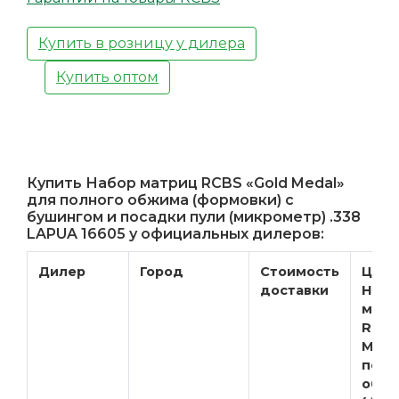
Купить в розницу у дилера
Купить оптом
Купить Набор матриц RCBS «Gold Medal»
для полного обжима (формовки) с
бушингом и посадки пули (микрометр) .338
LAPUA 16605 у официальных дилеров:
Дилер
Город
Стоимость
Цена
доставки
Набо
матр
RCBS
Meda
полн
обж