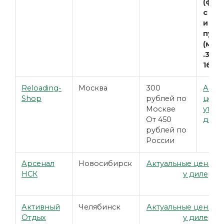
(фор
с бу
и по
пули
(мик
.338
1660
Reloading-
Москва
300
Акту
Shop
рублей по
цены
Москве
уточн
От 450
диле
рублей по
России
Арсенал
Новосибирск
Актуальные цены ут
НСК
у дилера
Активный
Челябинск
Актуальные цены ут
Отдых
у дилера