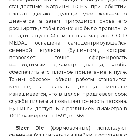
стандартные матрицы RCBS при обжатии
гильзы делают дульце уже желаемого
диаметра, а затем приходится снова его
расширять, чтобы возможно было правильно
посадить пулю. Формовочная матрица GOLD
MEDAL оснащена самоцентрирующейся
сменной втулкой (бушингом), которая
позволяет точно сформировать
необходимый диаметр дульца, чтобы
обеспечить его плотное прилегание к пуле.
Таким образом объем работы становится
меньше, а латунь дульца меньше
изнашивается, что в целом продлевает срок
службы гильзы и повышает точность патрона.
Бушинги доступны с различием диаметра в
.001” размером от .189” до .365 ”.
Sizer
Die
(формовочные) используют
сменные бушинг-втулки шейки, доступные с