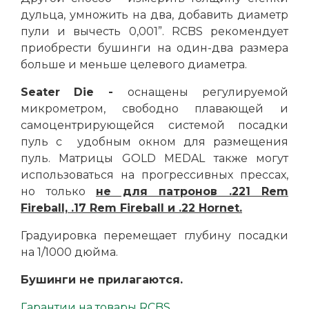
дульца, умножить на два, добавить диаметр
пули и вычесть 0,001”. RCBS рекомендует
приобрести бушинги на один-два размера
больше и меньше целевого диаметра.
Seater
Die
-
оснащены регулируемой
микрометром, свободно плавающей и
самоцентрирующейся системой посадки
пуль с удобным окном для размещения
пуль. Матрицы GOLD MEDAL также могут
использоваться на прогрессивных прессах,
но только
не для патронов .221 Rem
Fireball, .17 Rem Fireball и .22 Hornet.
Градуировка перемещает глубину посадки
на 1/1000 дюйма.
Бушинги не прилагаются.
Гарантии на товары RCBS