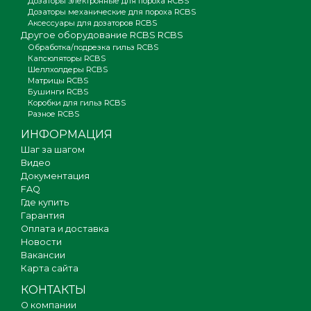
Дозаторы электронные для пороха RCBS
Дозаторы механические для пороха RCBS
Аксессуары для дозаторов RCBS
Другое оборудование RCBS RCBS
Обработка/подрезка гильз RCBS
Капсюляторы RCBS
Шеллхолдеры RCBS
Матрицы RCBS
Бушинги RCBS
Коробки для гильз RCBS
Разное RCBS
ИНФОРМАЦИЯ
Шаг за шагом
Видео
Документация
FAQ
Где купить
Гарантия
Оплата и доставка
Новости
Вакансии
Карта сайта
КОНТАКТЫ
О компании