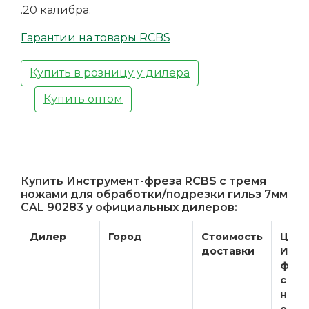
.20 калибра.
Гарантии на товары RCBS
Купить в розницу у дилера
Купить оптом
Купить Инструмент-фреза RCBS с тремя
ножами для обработки/подрезки гильз 7мм
CAL 90283 у официальных дилеров:
Дилер
Город
Стоимость
Цена
доставки
Инст
фрез
с тр
ножа