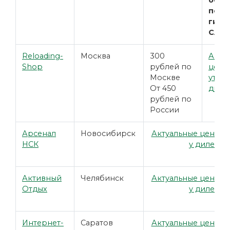
обра
подр
гиль
CAL 
Reloading-
Москва
300
Акту
Shop
рублей по
цены
Москве
уточн
От 450
диле
рублей по
России
Арсенал
Новосибирск
Актуальные цены у
НСК
у дилера
Активный
Челябинск
Актуальные цены у
Отдых
у дилера
Интернет-
Саратов
Актуальные цены у