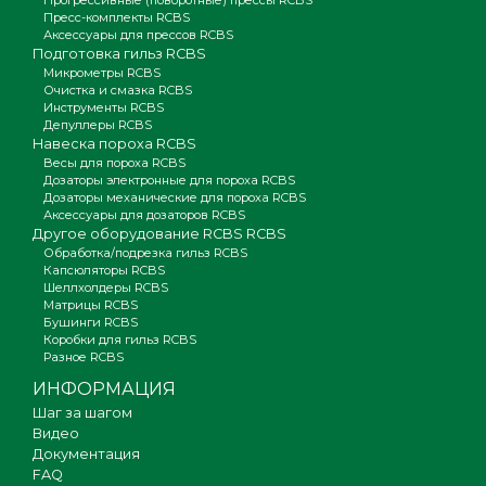
Прогрессивные (поворотные) прессы RCBS
Пресс-комплекты RCBS
Аксессуары для прессов RCBS
Подготовка гильз RCBS
Микрометры RCBS
Очистка и смазка RCBS
Инструменты RCBS
Депуллеры RCBS
Навеска пороха RCBS
Весы для пороха RCBS
Дозаторы электронные для пороха RCBS
Дозаторы механические для пороха RCBS
Аксессуары для дозаторов RCBS
Другое оборудование RCBS RCBS
Обработка/подрезка гильз RCBS
Капсюляторы RCBS
Шеллхолдеры RCBS
Матрицы RCBS
Бушинги RCBS
Коробки для гильз RCBS
Разное RCBS
ИНФОРМАЦИЯ
Шаг за шагом
Видео
Документация
FAQ