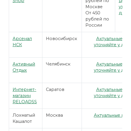
Shop
рублей по
цены
Москве
уточн
От 450
диле
рублей по
России
Арсенал
Новосибирск
Актуальные це
НСК
уточняйте у дил
Активный
Челябинск
Актуальные це
Отдых
уточняйте у дил
Интернет-
Саратов
Актуальные це
магазин
уточняйте у дил
RELOADSS
Лохматый
Москва
Актуальные цены
Кашалот