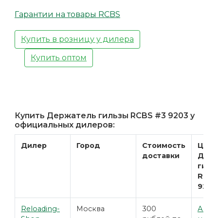
Гарантии на товары RCBS
Купить в розницу у дилера
Купить оптом
Купить Держатель гильзы RCBS #3 9203 у
официальных дилеров:
Дилер
Город
Стоимость
Цена
доставки
Держ
гиль
RCBS
9203
Reloading-
Москва
300
Акту