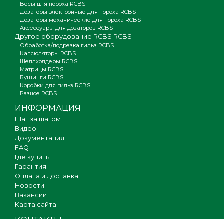
Весы для пороха RCBS
Дозаторы электронные для пороха RCBS
Дозаторы механические для пороха RCBS
Аксессуары для дозаторов RCBS
Другое оборудование RCBS RCBS
Обработка/подрезка гильз RCBS
Капсюляторы RCBS
Шеллхолдеры RCBS
Матрицы RCBS
Бушинги RCBS
Коробки для гильз RCBS
Разное RCBS
ИНФОРМАЦИЯ
Шаг за шагом
Видео
Документация
FAQ
Где купить
Гарантия
Оплата и доставка
Новости
Вакансии
Карта сайта
КОНТАКТЫ