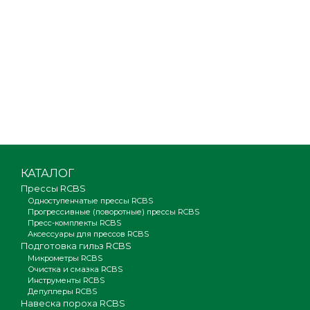
КАТАЛОГ
Прессы RCBS
Одноступенчатые прессы RCBS
Прогрессивные (поворотные) прессы RCBS
Пресс-комплекты RCBS
Аксессуары для прессов RCBS
Подготовка гильз RCBS
Микрометры RCBS
Очистка и смазка RCBS
Инструменты RCBS
Депуллеры RCBS
Навеска пороха RCBS