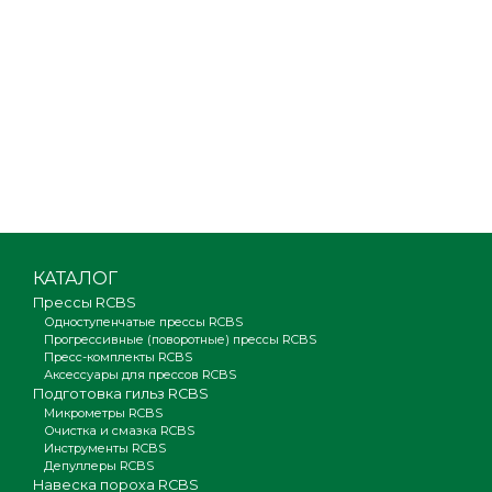
КАТАЛОГ
Прессы RCBS
Одноступенчатые прессы RCBS
Прогрессивные (поворотные) прессы RCBS
Пресс-комплекты RCBS
Аксессуары для прессов RCBS
Подготовка гильз RCBS
Микрометры RCBS
Очистка и смазка RCBS
Инструменты RCBS
Депуллеры RCBS
Навеска пороха RCBS