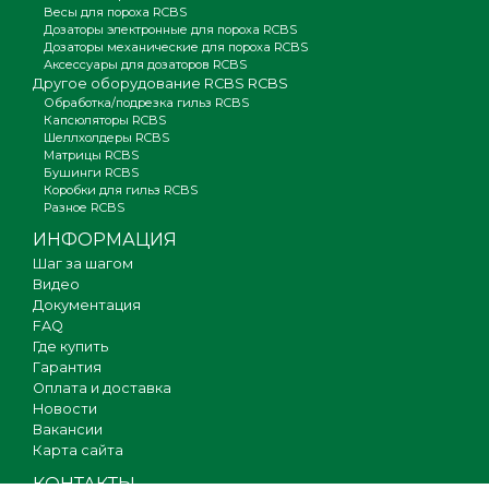
Весы для пороха RCBS
Дозаторы электронные для пороха RCBS
Дозаторы механические для пороха RCBS
Аксессуары для дозаторов RCBS
Другое оборудование RCBS RCBS
Обработка/подрезка гильз RCBS
Капсюляторы RCBS
Шеллхолдеры RCBS
Матрицы RCBS
Бушинги RCBS
Коробки для гильз RCBS
Разное RCBS
ИНФОРМАЦИЯ
Шаг за шагом
Видео
Документация
FAQ
Где купить
Гарантия
Оплата и доставка
Новости
Вакансии
Карта сайта
КОНТАКТЫ