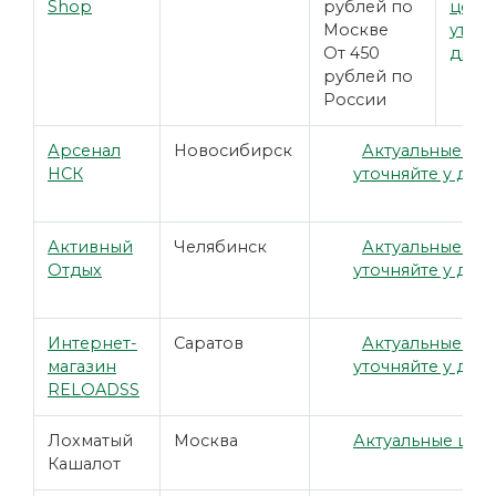
Shop
рублей по
цены
Москве
уточн
От 450
диле
рублей по
России
Арсенал
Новосибирск
Актуальные це
НСК
уточняйте у дил
Активный
Челябинск
Актуальные це
Отдых
уточняйте у дил
Интернет-
Саратов
Актуальные це
магазин
уточняйте у дил
RELOADSS
Лохматый
Москва
Актуальные цены
Кашалот