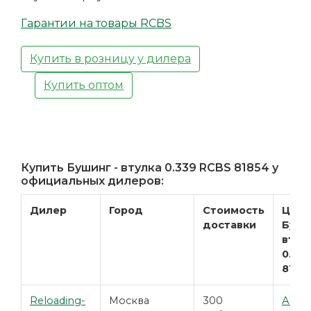
Гарантии на товары RCBS
Купить в розницу у дилера
Купить оптом
Купить Бушинг - втулка 0.339 RCBS 81854 у
официальных дилеров:
Дилер
Город
Стоимость
Цена
доставки
Буши
втул
0.33
8185
Reloading-
Москва
300
Акту