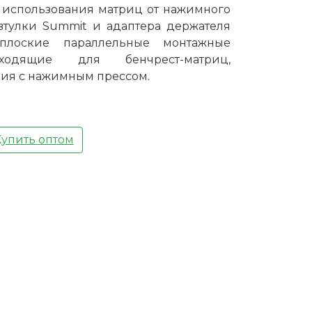
 использования матриц от нажимного
втулки Summit и адаптера держателя
плоские параллельные монтажные
ходящие для бенчрест-матриц,
ия с нажимным прессом.
Купить оптом