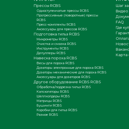
Прессы RCBS
Шаг за
Одноступенчатые прессы RCBS
Видео
Прогрессивные (поворотные) прессы
Докум
RCBS
FAQ
Пресс-комплекты RCBS
Где ку
Аксессуары для прессов RCBS
Гаран
Подготовка гильз RCBS
Оплата
Микрометры RCBS
Очистка и смазка RCBS
Новос
Инструменты RCBS
Вакан
Депуллеры RCBS
Карта 
Навеска пороха RCBS
Весы для пороха RCBS
Дозаторы электронные для пороха RCBS
Дозаторы механические для пороха RCBS
Аксессуары для дозаторов RCBS
Другое оборудование RCBS RCBS
Обработка/подрезка гильз RCBS
Капсюляторы RCBS
Шеллхолдеры RCBS
Матрицы RCBS
Бушинги RCBS
Коробки для гильз RCBS
Разное RCBS