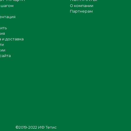
 шагом
О компании
Партнерам
ентация
пить
тия
 и доставка
ти
сии
сайта
©2019-2022 ИФ Тетис